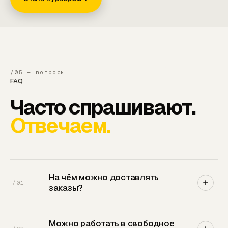
/05 — вопросы
FAQ
Часто спрашивают.
Отвечаем.
На чём можно доставлять
/
01
заказы?
Пешком, на велосипеде, самокате или
Можно работать в свободное
автомобиле. С транспортом доход выше