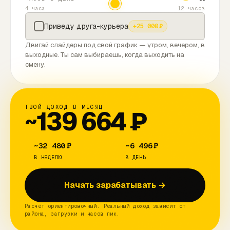
4 часа
12 часов
Приведу друга-курьера
+
25 000
₽
Двигай слайдеры под свой график — утром, вечером, в
выходные. Ты сам выбираешь, когда выходить на
смену.
ТВОЙ ДОХОД В МЕСЯЦ
~
139 664
₽
~
32 480
₽
~
6 496
₽
В НЕДЕЛЮ
В ДЕНЬ
Начать зарабатывать →
Расчёт ориентировочный. Реальный доход зависит от
района, загрузки и часов пик.